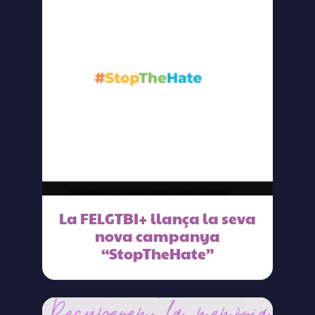
La FELGTBI+ llança la seva
nova campanya
“StopTheHate”