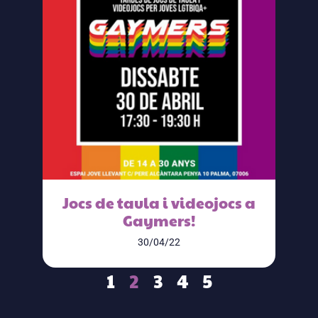
Jocs de taula i videojocs a
Gaymers!
30/04/22
1
2
3
4
5