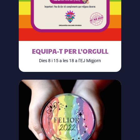
EQUIPA-T PER L’ORGULL
Dies 8 i 15 a les 18 a l’EJ Migjorn