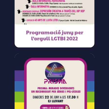
Programació juny per
l’orgull LGTBI 2022