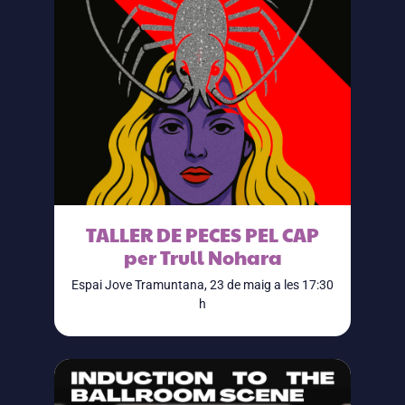
TALLER DE PECES PEL CAP
per Trull Nohara
Espai Jove Tramuntana, 23 de maig a les 17:30
h