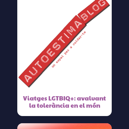
Viatges LGTBIQ+: avaluant
la tolerància en el món