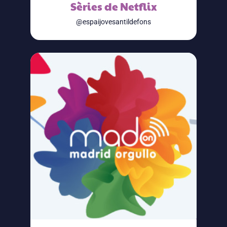
Sèries de Netflix
@espaijovesantildefons