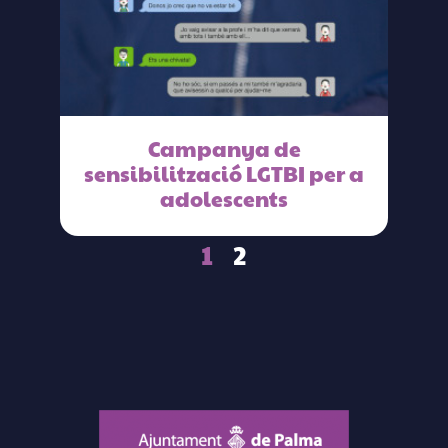
Campanya de
sensibilització LGTBI per a
adolescents
1
2